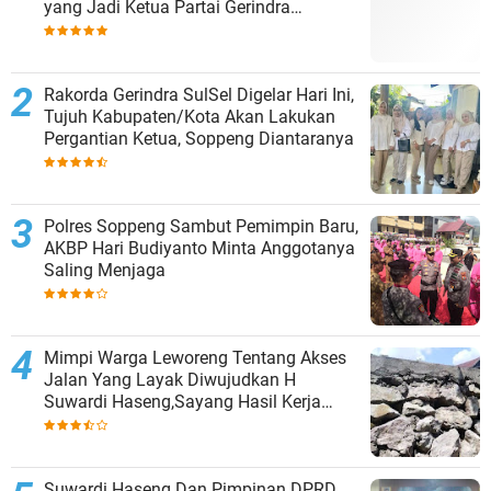
yang Jadi Ketua Partai Gerindra
Kabupaten
Rakorda Gerindra SulSel Digelar Hari Ini,
Tujuh Kabupaten/Kota Akan Lakukan
Pergantian Ketua, Soppeng Diantaranya
Polres Soppeng Sambut Pemimpin Baru,
AKBP Hari Budiyanto Minta Anggotanya
Saling Menjaga
Mimpi Warga Leworeng Tentang Akses
Jalan Yang Layak Diwujudkan H
Suwardi Haseng,Sayang Hasil Kerja
Kontraktor Dinilai Tak Sesuai Spesifikasi
Suwardi Haseng Dan Pimpinan DPRD