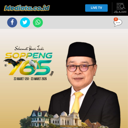
LIVE TV
JELAJAHI
0