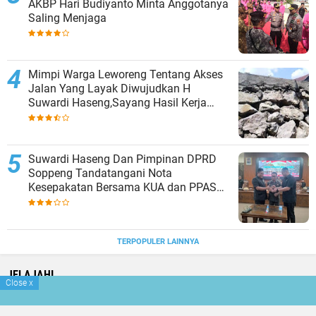
AKBP Hari Budiyanto Minta Anggotanya
Saling Menjaga
Mimpi Warga Leworeng Tentang Akses
Jalan Yang Layak Diwujudkan H
Suwardi Haseng,Sayang Hasil Kerja
Kontraktor Dinilai Tak Sesuai Spesifikasi
Suwardi Haseng Dan Pimpinan DPRD
Soppeng Tandatangani Nota
Kesepakatan Bersama KUA dan PPAS
TA 2027
TERPOPULER LAINNYA
JELAJAHI
Close
x
HEADLINE
NEWS