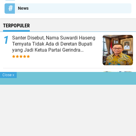
News
TERPOPULER
Santer Disebut, Nama Suwardi Haseng
Ternyata Tidak Ada di Deretan Bupati
yang Jadi Ketua Partai Gerindra
Kabupaten
Rakorda Gerindra SulSel Digelar Hari Ini,
Close
x
Tujuh Kabupaten/Kota Akan Lakukan
Pergantian Ketua, Soppeng Diantaranya
Polres Soppeng Sambut Pemimpin Baru,
AKBP Hari Budiyanto Minta Anggotanya
Saling Menjaga