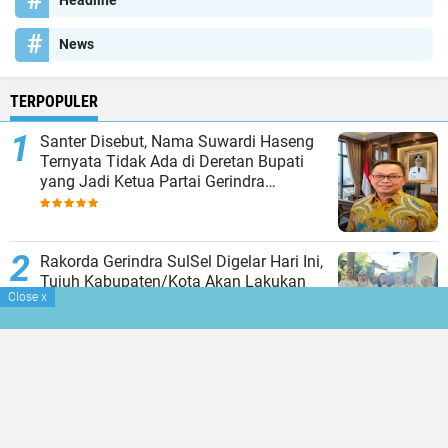
Headline
News
TERPOPULER
Santer Disebut, Nama Suwardi Haseng
Ternyata Tidak Ada di Deretan Bupati
yang Jadi Ketua Partai Gerindra
Kabupaten
Rakorda Gerindra SulSel Digelar Hari Ini,
Tujuh Kabupaten/Kota Akan Lakukan
Close
x
Pergantian Ketua, Soppeng Diantaranya
Mimpi Warga Leworeng Tentang Akses
Jalan Yang Layak Diwujudkan H
Suwardi Haseng,Sayang Hasil Kerja
Kontraktor Dinilai Tak Sesuai Spesifikasi