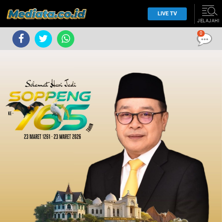
LIVE TV
JELAJAHI
0