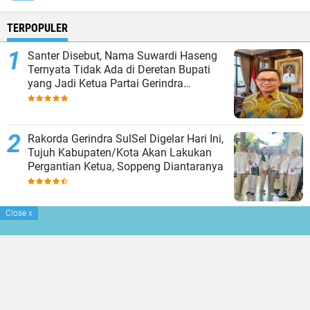
TERPOPULER
Santer Disebut, Nama Suwardi Haseng
Ternyata Tidak Ada di Deretan Bupati
yang Jadi Ketua Partai Gerindra
Kabupaten
Rakorda Gerindra SulSel Digelar Hari Ini,
Tujuh Kabupaten/Kota Akan Lakukan
Pergantian Ketua, Soppeng Diantaranya
Close
x
Polres Soppeng Sambut Pemimpin Baru,
AKBP Hari Budiyanto Minta Anggotanya
Saling Menjaga
Suwardi Haseng Dan Pimpinan DPRD