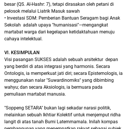
besar (QS. Al-Hashr: 7), tetapi dirasakan oleh petani di
pelosok melalui Liatrik Masuk sawah
• Investasi SDM: Pemberian Bantuan Seragam bagi Anak
Sekolah adalah upaya "humanisasi"—mengangkat
martabat warga dari kegelapan ketidaktahuan menuju
cahaya intelektual.
VI. KESIMPULAN
Visi pasangan SUKSES adalah sebuah arsitektur depan
yang berdiri di atas integrasi yang harmonis. Secara
Ontologis, ia memperkuat jati diri; secara Epistemologis, ia
menggunakan nalar "Suwardinomiks" yang dibimbing
wahyu; dan secara Aksiologis, ia bermuara pada
pemuliaan martabat manusia.
"Soppeng SETARA" bukan lagi sekadar narasi politik,
melainkan sebuah Ikhtiar Kolektif untuk menjemput ridha
langit di atas tanah Bumi Latemmamala. Inilah kompas
pembangunan yang menempatkan rakyat sebagai subjek,