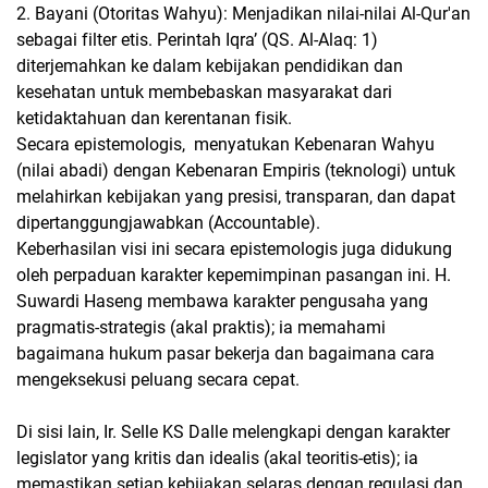
2. Bayani (Otoritas Wahyu): Menjadikan nilai-nilai Al-Qur'an
sebagai filter etis. Perintah Iqra’ (QS. Al-Alaq: 1)
diterjemahkan ke dalam kebijakan pendidikan dan
kesehatan untuk membebaskan masyarakat dari
ketidaktahuan dan kerentanan fisik.
Secara epistemologis, menyatukan Kebenaran Wahyu
(nilai abadi) dengan Kebenaran Empiris (teknologi) untuk
melahirkan kebijakan yang presisi, transparan, dan dapat
dipertanggungjawabkan (Accountable).
Keberhasilan visi ini secara epistemologis juga didukung
oleh perpaduan karakter kepemimpinan pasangan ini. H.
Suwardi Haseng membawa karakter pengusaha yang
pragmatis-strategis (akal praktis); ia memahami
bagaimana hukum pasar bekerja dan bagaimana cara
mengeksekusi peluang secara cepat.
Di sisi lain, Ir. Selle KS Dalle melengkapi dengan karakter
legislator yang kritis dan idealis (akal teoritis-etis); ia
memastikan setiap kebijakan selaras dengan regulasi dan