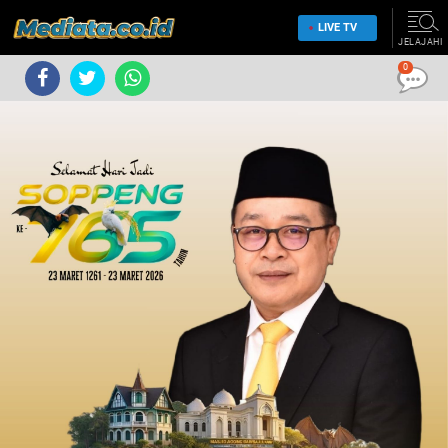
LIVE TV
JELAJAHI
0