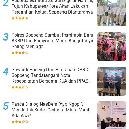
Rakorda Gerindra SulSel Digelar Hari Ini,
Tujuh Kabupaten/Kota Akan Lakukan
Pergantian Ketua, Soppeng Diantaranya
Polres Soppeng Sambut Pemimpin Baru,
AKBP Hari Budiyanto Minta Anggotanya
Saling Menjaga
Suwardi Haseng Dan Pimpinan DPRD
Soppeng Tandatangani Nota
Kesepakatan Bersama KUA dan PPAS
TA 2027
Pasca Dialog NasDem "Ayo Ngopi",
Mendadak Kader Gerindra Minta Maaf,
Ada Apa?